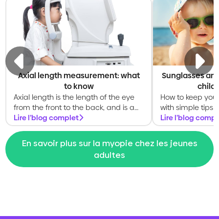
Axial length measurement: what
Sunglasses and
to know
child
Axial length is the length of the eye
How to keep your 
from the front to the back, and is a
with simple tips 
key measurement of the eye
Lire l’blog complet
shade, and healt
Lire l’blog compl
En savoir plus sur la myopie chez les jeunes
adultes