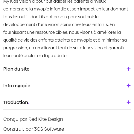
My Kids Vision a pour but d'aider les parents à mieux
comprendre la myopie infantile et son impact, en leur donnant
tous les outils dont ils ont besoin pour soutenir le
développement d'une vision saine chez leurs enfants. En
fournissant une ressource ciblée, nous visons à améliorer la
qualité de vie des enfants atteints de myopie et à minimiser sa
progression, en améliorant tout de suite leur vision et garantir
leur santé oculaire à l'âge adulte.
Plan du site
Accueil
Info myopie
À propos de nous
Bébés & tout-petits
Traduction
.
Qu'est-ce que la myopie?
Enfants
Deutsch
Centre de connaissances
Conçu par Red Kite Design
Adolescents
English
Products
Construit par 3CS Software
Jeunes adultes